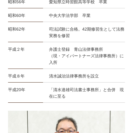
昭和56年
愛知県立時習館高等学校 卒業
昭和60年
中央大学法学部 卒業
昭和62年
司法試験に合格。42期修習生として法務
実務を修習
平成２年
弁護士登録 青山法律事務所
（現・アイパートナーズ法律事務所）に
入所
平成８年
清水誠治法律事務所を設立
平成20年
「清水達雄司法書士事務所」と合併 現
在に至る